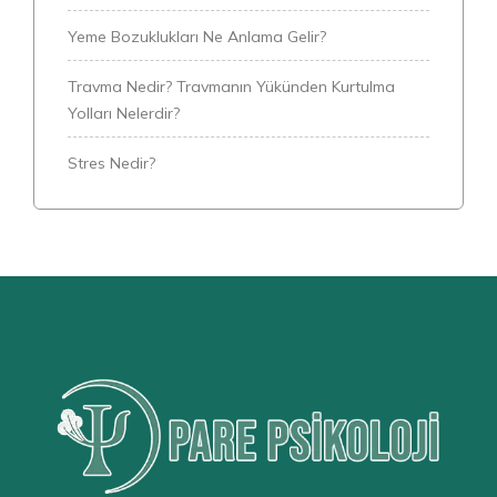
Yeme Bozuklukları Ne Anlama Gelir?
Travma Nedir? Travmanın Yükünden Kurtulma
Yolları Nelerdir?
Stres Nedir?