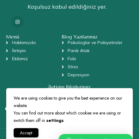
Koşulsuz kabul edildiğiniz yer.
Menü
Blog Yazılarımız
Hakkımızda
Psikologlar ve Psikiyatrisler
İletişim
Panik Atak
Ekibimiz
Fobi
Stres
Depresyon
İletişim Bilgilerimiz
+90 505 672 72 73
We are using cookies to give you the best experience on our
danis@parepsikoloji.com
website.
Bulgurlu, Sütçü Sokak, No: 6/2 , Daire: 3, Üsküdar/İstanbul
34696
You can find out more about which cookies we are using or
switch them off in
settings
.
Accept
Copyright © Pare Psikoloji 2024. Kilobyte Ajans Tarafından