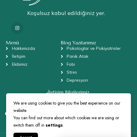
Koşulsuz kabul edildiğiniz yer.
Menü
Blog Yazılarımız
Hakkımızda
Psikologlar ve Psikiyatrisler
İletişim
Panik Atak
Ekibimiz
Fobi
Stres
Depresyon
İletişim Bilgilerimiz
+90 505 672 72 73
danis@parepsikoloji.com
We are using cookies to give you the best experience on our
website.
Bulgurlu, Sütçü Sokak, No: 6/2 , Daire: 3, Üsküdar/İstanbul
34696
You can find out more about which cookies we are using or
switch them off in
settings
.