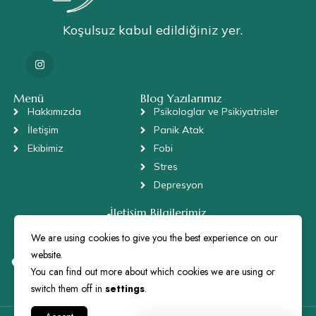
Koşulsuz kabul edildiğiniz yer.
Menü
Blog Yazılarımız
Hakkımızda
Psikologlar ve Psikiyatrisler
İletişim
Panik Atak
Ekibimiz
Fobi
Stres
Depresyon
İletişim Bilgilerimiz
+90 505 672 72 73
danis@parepsikoloji.com
We are using cookies to give you the best experience on our
website.
Bulgurlu, Sütçü Sokak, No: 6/2 , Daire: 3, Üsküdar/İstanbul
34696
You can find out more about which cookies we are using or
switch them off in
settings
.