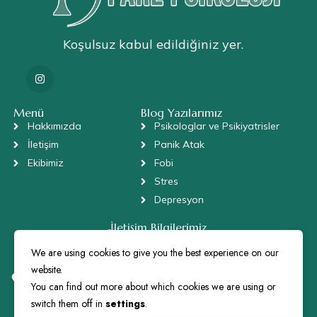
Koşulsuz kabul edildiğiniz yer.
Menü
Blog Yazılarımız
Hakkımızda
Psikologlar ve Psikiyatrisler
İletişim
Panik Atak
Ekibimiz
Fobi
Stres
Depresyon
İletişim Bilgilerimiz
+90 505 672 72 73
We are using cookies to give you the best experience on our
danis@parepsikoloji.com
website.
Bulgurlu, Sütçü Sokak, No: 6/2 , Daire: 3, Üsküdar/İstanbul
34696
You can find out more about which cookies we are using or
switch them off in
settings
.